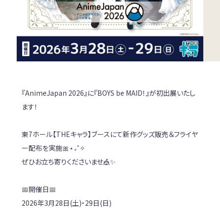
『AnimeJapan 2026』に『BOYS be MAID！』が初出展いたし
ます！
東7ホール【THEキャラ】ブースにて新作グッズ販売＆フライヤ
ー配布を実施🎀⋆₊˚✧
ぜひお立ち寄りくださいませ🎪✨
📅開催日📅
2026年3月28日(土)・29日(日)