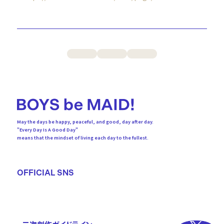
PREV
BACK
NEXT
May the days be happy, peaceful, and good, day after day.
"Every Day Is A Good Day"
means that the mindset of living each day to the fullest.
OFFICIAL SNS